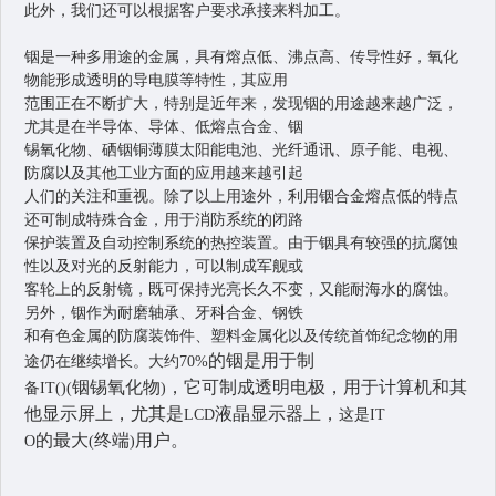
此外，我们还可以根据客户要求承接来料加工。
铟是一种多用途的金属，具有熔点低、沸点高、传导性好，氧化
物能形成透明的导电膜等特性，其应用
范围正在不断扩大，特别是近年来，发现铟的用途越来越广泛，
尤其是在半导体、导体、低熔点合金、铟
锡氧化物、硒铟铜薄膜太阳能电池、光纤通讯、原子能、电视、
防腐以及其他工业方面的应用越来越引起
人们的关注和重视。除了以上用途外，利用铟合金熔点低的特点
还可制成特殊合金，用于消防系统的闭路
保护装置及自动控制系统的热控装置。由于铟具有较强的抗腐蚀
性以及对光的反射能力，可以制成军舰或
客轮上的反射镜，既可保持光亮长久不变，又能耐海水的腐蚀。
另外，铟作为耐磨轴承、牙科合金、钢铁
和有色金属的防腐装饰件、塑料金属化以及传统首饰纪念物的用
的铟是用于制
途仍在继续增长。大约70%
铟锡氧化物
，它可制成透明电极，用于计算机和其
备IT()(
)
他显示屏上，尤其是
液晶显示器上，
LCD
这是IT
的最大
终端
用户。
O
(
)