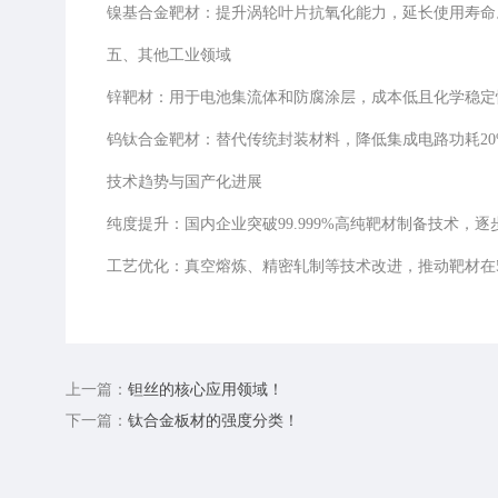
镍基合金靶材‌：提升涡轮叶片抗氧化能力，延长使用寿命
五、其他工业领域
锌靶材‌：用于电池集流体和防腐涂层，成本低且化学稳定
钨钛合金靶材‌：替代传统封装材料，降低集成电路功耗20
技术趋势与国产化进展
纯度提升‌：国内企业突破99.999%高纯靶材制备技术，
工艺优化‌：真空熔炼、精密轧制等技术改进，推动靶材在
上一篇：
钽丝的核心应用领域！
下一篇：
钛合金板材的强度分类！