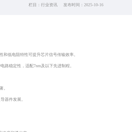
栏目：行业资讯
发布时间：2025-10-16
电性和低电阻特性可提升芯片信号传输效率。
护电路稳定性，适配7nm及以下先进制程。
著。
超导器件发展。