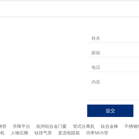
姓名
邮箱
电话
内容
提交
钢管
升降平台
杭州铝合金门窗
管式分离机
钛合金棒
不锈钢
榨机
人物石雕
钛排气管
直流电阻箱
功率MOS管