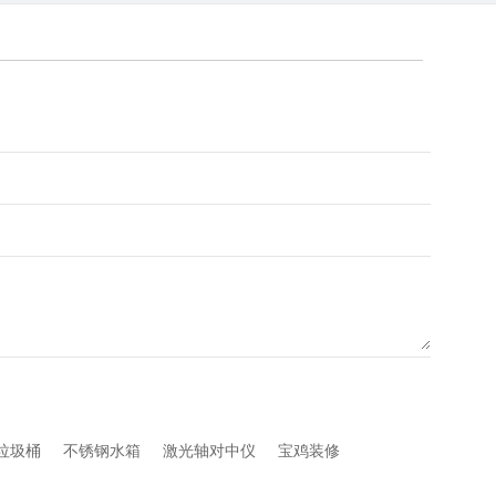
垃圾桶
不锈钢水箱
激光轴对中仪
宝鸡装修