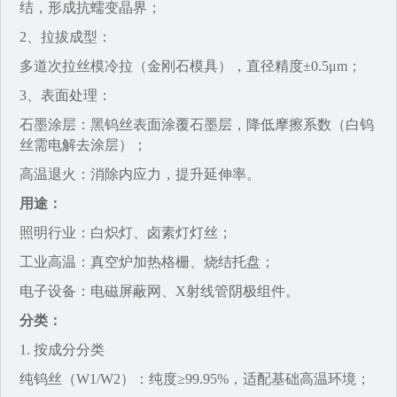
结，形成抗蠕变晶界；
2、拉拔成型‌：
多道次拉丝模冷拉（金刚石模具），直径精度±0.5μm；
3、表面处理‌：
石墨涂层‌：黑钨丝表面涂覆石墨层，降低摩擦系数（白钨
丝需电解去涂层）；
高温退火‌：消除内应力，提升延伸率。
用途：
照明行业‌：白炽灯、卤素灯灯丝；
工业高温‌：真空炉加热格栅、烧结托盘；
电子设备‌：电磁屏蔽网、X射线管阴极组件。
分类：
1. 按成分分类‌
纯钨丝‌（W1/W2）：纯度≥99.95%，适配基础高温环境；