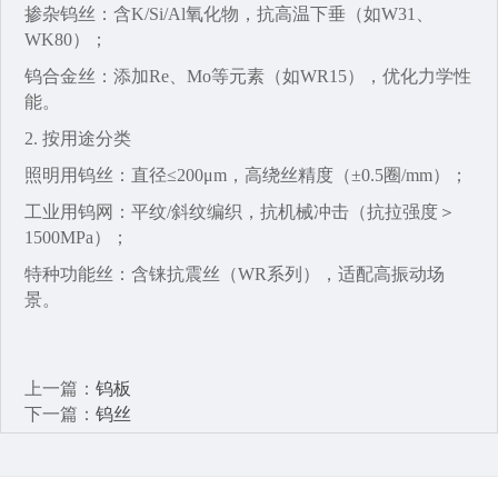
掺杂钨丝‌：含K/Si/Al氧化物，抗高温下垂（如W31、
WK80）；
钨合金丝‌：添加Re、Mo等元素（如WR15），优化力学性
能。
2. 按用途分类‌
照明用钨丝‌：直径≤200μm，高绕丝精度（±0.5圈/mm）；
工业用钨网‌：平纹/斜纹编织，抗机械冲击（抗拉强度＞
1500MPa）；
特种功能丝‌：含铼抗震丝（WR系列），适配高振动场
景。
上一篇：
钨板
下一篇：
钨丝