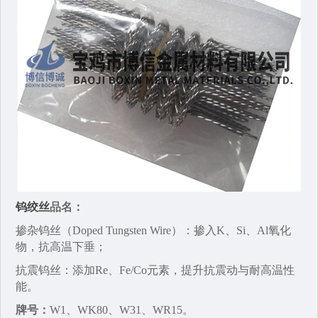
钨绞丝
品名：
掺杂钨丝‌（Doped Tungsten Wire）：掺入K、Si、Al氧化
物，抗高温下垂；
抗震钨丝‌：添加Re、Fe/Co元素，提升抗震动与耐高温性
能。
牌号：
W1‌、WK80‌、W31、WR15‌。