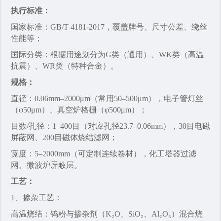
执行标准：
国家标准‌：GB/T 4181-2017，覆盖牌号、尺寸公差、绕丝
性能等；
国际分类‌：根据用途划分为G类（通用）、WK类（高温
抗震）、WR类（特种合金）。
规格：
直径‌：0.06mm–2000μm（常用50–500μm），电子管灯丝
（φ50μm）、真空炉格栅（φ500μm）；
目数/孔径‌：1–400目（对应孔径23.7–0.06mm），30目电磁
屏蔽网、200目磁体烧结滤网；
宽度‌：5–2000mm（可定制连续卷材），化工塔器过滤
网、微波炉屏蔽层。
工艺：
1、掺杂工艺‌：
高温烧结‌：钨粉与掺杂剂（K₂O、SiO₂、Al₂O₃）混合烧