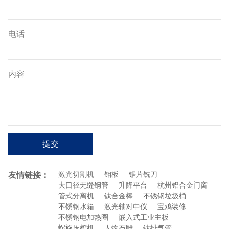
电话
内容
提交
友情链接：
激光切割机
钼板
锯片铣刀
大口径无缝钢管
升降平台
杭州铝合金门窗
管式分离机
钛合金棒
不锈钢垃圾桶
不锈钢水箱
激光轴对中仪
宝鸡装修
不锈钢电加热圈
嵌入式工业主板
螺旋压榨机
人物石雕
钛排气管