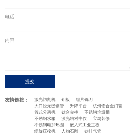
电话
内容
提交
友情链接：
激光切割机
钼板
锯片铣刀
大口径无缝钢管
升降平台
杭州铝合金门窗
管式分离机
钛合金棒
不锈钢垃圾桶
不锈钢水箱
激光轴对中仪
宝鸡装修
不锈钢电加热圈
嵌入式工业主板
螺旋压榨机
人物石雕
钛排气管