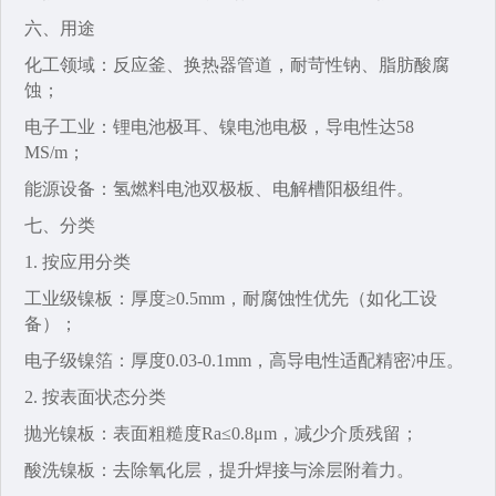
六、用途‌
化工领域‌：反应釜、换热器管道，耐苛性钠、脂肪酸腐
蚀；
电子工业‌：锂电池极耳、镍电池电极，导电性达58
MS/m；
能源设备‌：氢燃料电池双极板、电解槽阳极组件。
七、分类‌
1. 按应用分类‌
工业级镍板‌：厚度≥0.5mm，耐腐蚀性优先（如化工设
备）；
电子级镍箔‌：厚度0.03-0.1mm，高导电性适配精密冲压。
2. 按表面状态分类‌
抛光镍板‌：表面粗糙度Ra≤0.8μm，减少介质残留；
酸洗镍板‌：去除氧化层，提升焊接与涂层附着力。