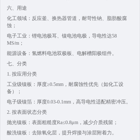
六、用途‌
化工领域‌：反应釜、换热器管道，耐苛性钠、脂肪酸腐
蚀；
电子工业‌：锂电池极耳、镍电池电极，导电性达58
MS/m；
能源设备‌：氢燃料电池双极板、电解槽阳极组件。
七、分类‌
1. 按应用分类‌
工业级镍板‌：厚度≥0.5mm，耐腐蚀性优先（如化工设
备）；
电子级镍箔‌：厚度0.03-0.1mm，高导电性适配精密冲压。
2. 按表面状态分类‌
抛光镍板‌：表面粗糙度Ra≤0.8μm，减少介质残留；
酸洗镍板‌：去除氧化层，提升焊接与涂层附着力。