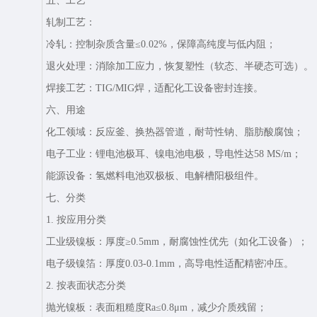
五、工艺‌
轧制工艺‌：
冷轧‌：控制杂质含量≤0.02%，保障高纯度与低内阻；
退火处理‌：消除加工应力，恢复塑性（软态、半硬态可选）。
焊接工艺‌：TIG/MIG焊，适配化工设备密封连接。
六、用途‌
化工领域‌：反应釜、换热器管道，耐苛性钠、脂肪酸腐蚀；
电子工业‌：锂电池极耳、镍电池电极，导电性达58 MS/m；
能源设备‌：氢燃料电池双极板、电解槽阳极组件。
七、分类‌
1. 按应用分类‌
工业级镍板‌：厚度≥0.5mm，耐腐蚀性优先（如化工设备）；
电子级镍箔‌：厚度0.03-0.1mm，高导电性适配精密冲压。
2. 按表面状态分类‌
抛光镍板‌：表面粗糙度Ra≤0.8μm，减少介质残留；