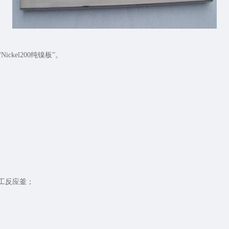
kel200纯镍板”。
化工反应釜；