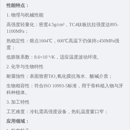
性能特点：
1. 物理与机械性能‌
高强度轻量化‌：密度4.5g/cm³，TC4钛板抗拉强度达895-
1100MPa；
热稳定性‌：熔点1604℃，600℃高温下仍保持≥450MPa强
度；
低膨胀系数‌：8.6×10⁻⁶/K，适应温度波动环境。
2. 化学与生物特性‌
耐腐蚀性‌：表面致密TiO₂氧化膜抗海水、酸碱介质；
生物相容性‌：符合ISO 10993-5标准，用于骨科植入物与牙
科种植体。
3. 加工特性‌
工艺难度‌：冷轧需高强度设备，热轧温度窗口窄；
应用领域：