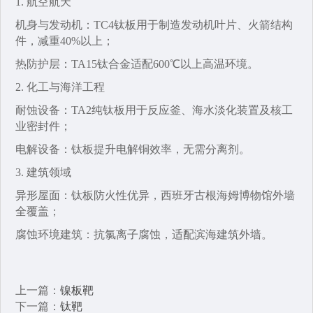
1. 航空航天‌
机身与发动机‌：TC4钛板用于制造发动机叶片、火箭结构
件，减重40%以上；
热防护层‌：TA15钛合金适配600℃以上高温环境。
2. 化工与海洋工程‌
耐蚀设备‌：TA2纯钛板用于反应釜、海水淡化装置及核工
业密封件；
电解设备‌：钛板提升电解铜效率，无需分离剂。
3. 建筑领域‌
异形屋面‌：钛板防火性优异，西班牙古根海姆博物馆外墙
全覆盖；
腐蚀环境建筑‌：抗氯离子腐蚀，适配滨海建筑外墙。
上一篇：
镍板靶
下一篇：
钛靶