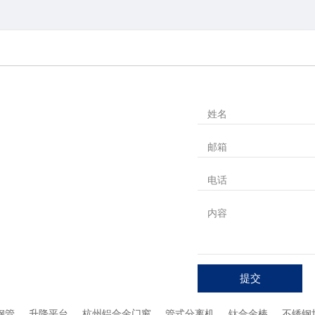
姓名
邮箱
电话
内容
提交
钢管
升降平台
杭州铝合金门窗
管式分离机
钛合金棒
不锈钢