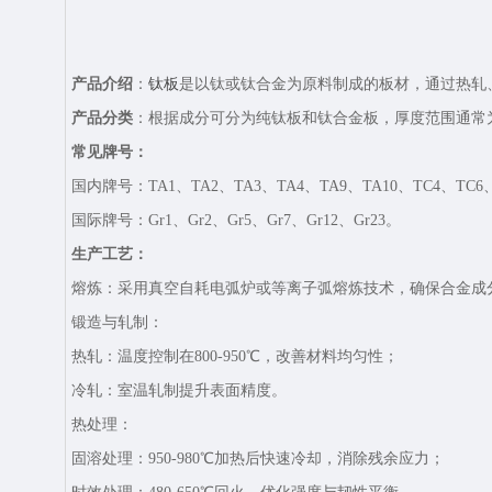
产品介绍
：
钛板
是以‌钛或钛合金‌为原料制成的板材，通过‌
产品分类
：根据成分可分为‌纯钛板‌和‌钛合金板‌，厚度范围通常
常见牌号：
国内牌号：TA1、TA2、TA3、TA4、TA9、TA10、TC4、TC6、
国际牌号：‌Gr1、Gr2、Gr5、Gr7、Gr12、Gr23。
生产工艺：
熔炼‌：采用真空自耗电弧炉或等离子弧熔炼技术，确保合金成
锻造与轧制‌：
热轧‌：温度控制在800-950℃，改善材料均匀性；
冷轧‌：室温轧制提升表面精度。
热处理‌：
固溶处理‌：950-980℃加热后快速冷却，消除残余应力；