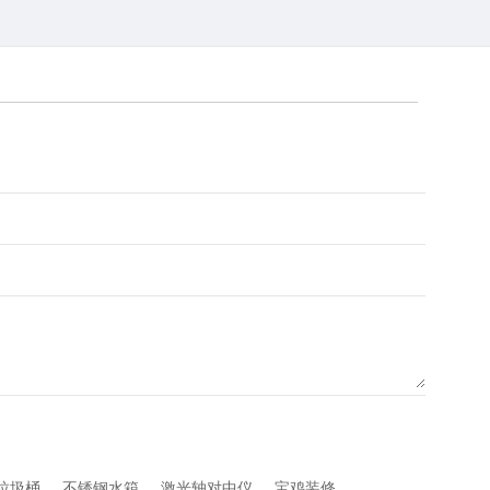
垃圾桶
不锈钢水箱
激光轴对中仪
宝鸡装修