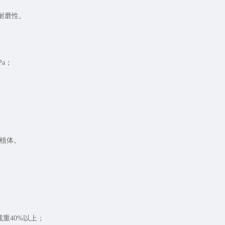
耐磨性。
Pa；
种植体。
重40%以上；