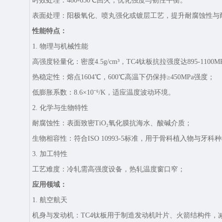
时效处理‌：480-650℃回火，优化强度与韧性平衡。
表面处理‌：阳极氧化、喷丸强化或镀层工艺，提升耐腐蚀性与
性能特点：
1. 物理与机械性能‌
高强度轻量化‌：密度4.5g/cm³，TC4钛板抗拉强度达895-1100M
热稳定性‌：熔点1604℃，600℃高温下仍保持≥450MPa强度；
低膨胀系数‌：8.6×10⁻⁶/K，适应温度波动环境。
2. 化学与生物特性‌
耐腐蚀性‌：表面致密TiO₂氧化膜抗海水、酸碱介质；
生物相容性‌：符合ISO 10993-5标准，用于骨科植入物与牙科
3. 加工特性‌
工艺难度‌：冷轧需高强度设备，热轧温度窗口窄；
应用领域：
1. 航空航天‌
机身与发动机‌：TC4钛板用于制造发动机叶片、火箭结构件，减