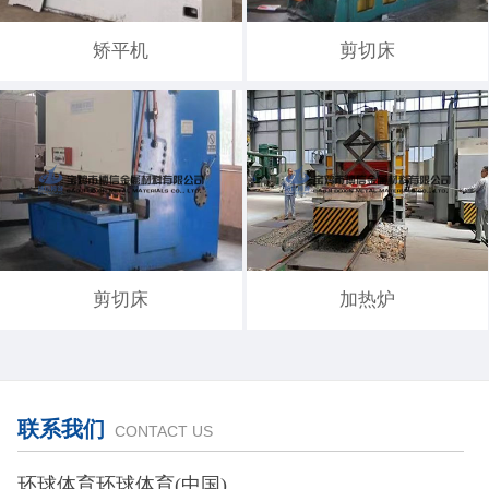
矫平机
剪切床
剪切床
加热炉
联系我们
CONTACT US
环球体育环球体育(中国)