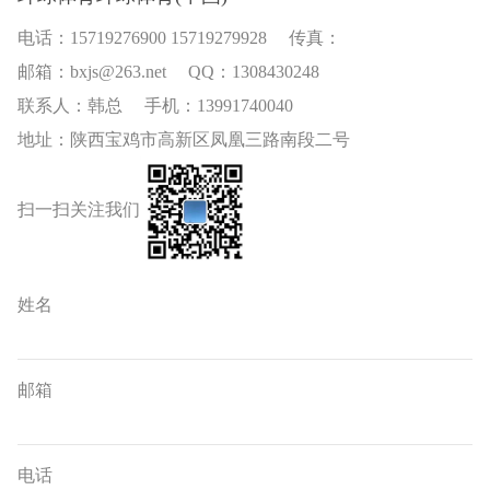
电话：15719276900 15719279928 传真：
邮箱：bxjs@263.net QQ：1308430248
联系人：韩总 手机：13991740040
地址：陕西宝鸡市高新区凤凰三路南段二号
扫一扫关注我们
姓名
邮箱
电话