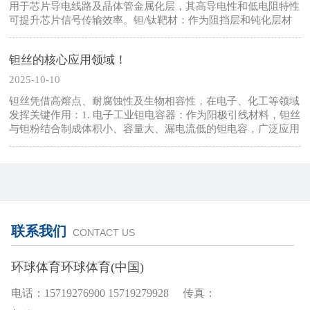
用于芯片导电线路及晶体管金属化层，其高导电性和低电阻特性
可提升芯片信号传输效率。钽/钛靶材‌：作为阻挡层和钝化层材
料，防止铜扩散并保护电路稳定性，适配7nm及以下先进制程。
2、功能薄膜制备‌铝靶材‌：用于电容器电极和低端芯片导电层，
钽丝的核心应用领域！
成本优势...
2025-10-10
钽丝凭借高熔点、耐腐蚀性及生物相容性，在电子、化工等领域
发挥关键作用：1. 电子工业‌钽电容器‌：作为阳极引线材料，钽丝
与钽粉结合制成体积小、容量大、漏电流低的钽电容，广泛应用
于手机、计算机等设备的电源管理电路‌。其高介电常数和稳定性
使电容器在高温高湿环境下仍保持可靠性能‌。半导体技术‌：用于
铜互连...
联系我们
CONTACT US
环球体育环球体育(中国)
电话：15719276900 15719279928 传真：