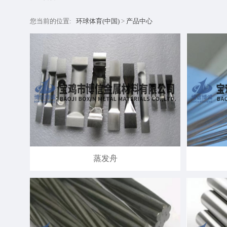
您当前的位置:
环球体育(中国)
>
产品中心
蒸发舟