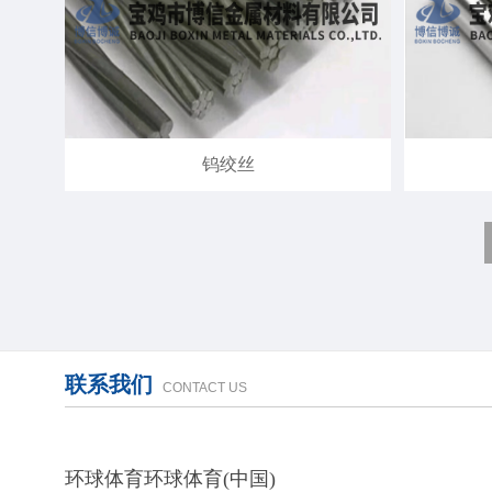
钨绞丝
联系我们
CONTACT US
环球体育环球体育(中国)